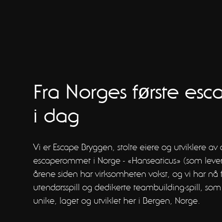
Fra Norges første esc
i dag
Vi er Escape Bryggen, stolte eiere og utviklere av d
escaperommet i Norge - «Hanseaticus» (som lever vi
årene siden har virksomheten vokst, og vi har nå
utendørsspill og dedikerte teambuilding-spill, som 
unike, laget og utviklet her i Bergen, Norge.