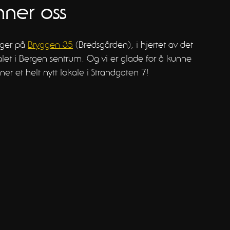
nner oss
gger på
Bryggen 35
(Bredsgården), i hjertet av det
alet i Bergen sentrum. Og vi er glade for å kunne
ner et helt nytt lokale i Strandgaten 7!