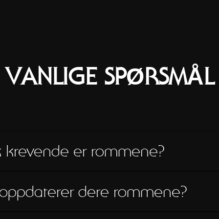
VANLIGE SPØRSMÅL
sk krevende er rommene?
 fysisk anstrengelse, og hvert rom har noen stoler hvis du vil avlast
e oppdaterer dere rommene?
obbe med å forbedre rommene våre, og vi gjør stadig små justeringer 