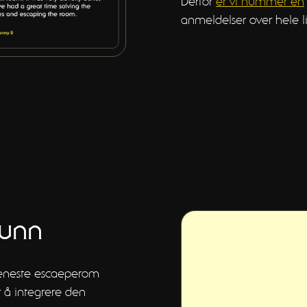
Derfor
er vi nummer én
anmeldelser over hele li
unn
s eneste escaeperom
r å integrere den