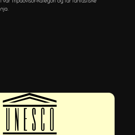
i vår Tripadvisor-kategori og får fantastiske
nja.