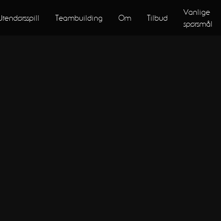
Vanlige
Utendørsspill
Teambuilding
Om
Tilbud
spørsmål