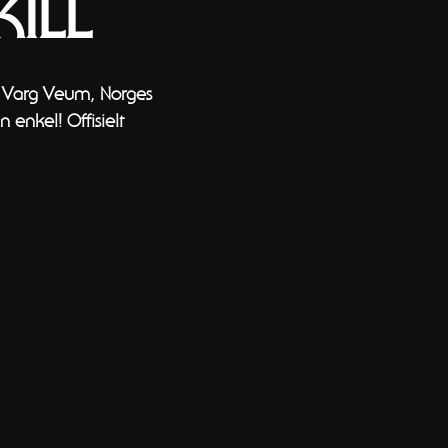
ILL
r Varg Veum, Norges
 enkel! Offisielt